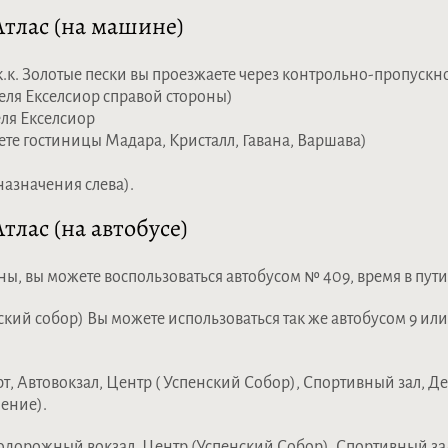
Атлас (на машине)
 к.к. Золотые пески вы проезжаете через контрольно-пропускн
еля Екселсиор справой стороны)
еля Екселсиор
ете гостиницы Мадара, Кристалл, Гавана, Варшава)
 назначения слева).
тлас (на автобусе)
ны, вы можете воспользоваться автобусом № 409, время в пут
кий собор) Вы можете использоваться так же автобусом 9 или 
, Автовокзал, Центр ( Успенский Собор), Спортивный зал, Де
ление).
дорожный вокзал, Центр (Успенский Собор), Спортивный зал