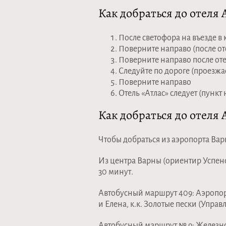
Как добраться до отеля 
После светофора на въезде в
Поверните направо (после от
Поверните направо после от
Следуйте по дороге (проезжа
Поверните направо
Отель «Атлас» следует (пункт
Как добраться до отеля А
Чтобы добраться из аэропорта Вар
Из центра Варны (ориентир Успенс
30 минут.
Автобусный маршрут 409: Аэропорт
и Елена, к.к. Золотые пески (Управ
Автобусный маршрут № 9: Железно