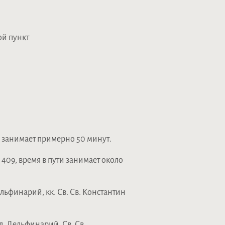
ой пункт
и занимает примерно 50 минут.
409, время в пути занимает около
льфинарий, кк. Св. Св. Константин
, Дельфинарий, Св. Св.